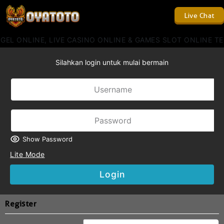
Live Chat
GEL ONLINE, LIVE CASINO ONLINE & GAMES SLOT ONLINE T
Silahkan login untuk mulai bermain
Show Password
Lite Mode
Login
Register